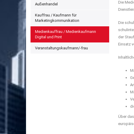
Die Medi
Außenhandel
Dienstlei
Kauffrau / Kaufmann für
Marketingkommunikation
Die schu
schulint
Medienkauffrau / Medienkaufmann
Digital und Print
der Stauf
Einsatz 
Veranstaltungskaufmann/-frau
Inhaltlic
Ma
Ge
An
Ma
Ve
di
Über das
europäis