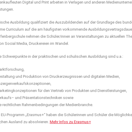
enkaufleuten Digital und Print arbeiten in Verlagen und anderen Medienunte
stungen.
lische Ausbildung qualifiziert die Auszubildenden auf der Grundlage des bu
erne Curriculum auf die am häufigsten vorkommende Ausbildungsvertragsdaue
fenbergschule nehmen die Schüler/innen an Veranstaltungen zu aktuellen Themen
von Social Media, Druckereien im Wandel.
he Schwerpunkte in der praktischen und schulischen Ausbildung sind u.a.:
rktforschung,
staltung und Produktion von Druckerzeugnissen und digitalen Medien,
zeigenverkaufskonzeptionen,
rketingkonzeptionen für den Vertrieb von Produkten und Dienstleistungen,
rkaufs– und Präsentationstechniken sowie
e rechtlichen Rahmenbedingungen der Medienbranche.
 EU-Programm „Erasmus+“ haben die Schülerinnen und Schüler die Möglichkei
chen Ausland zu absolvieren.
Mehr Infos zu Erasmus+