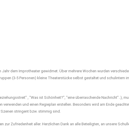
m Jahr dem Improtheater gewidmet. Über mehrere Wochen wurden verschiede
uppen (3-5 Personen) kleine Theaterstücke selbst gestaltet und schulintern i
eziehungsstreit" , "Was ist Schönheit?", "eine überraschende Nachricht"..), 
en verwenden und einen Regieplan erstellen. Besonders wird am Ende geachte
 Szenen stringent bzw. stimmig sind.
r Zufriedenheit aller. Herzlichen Dank an alle Beteiligten, an unsere Schulle