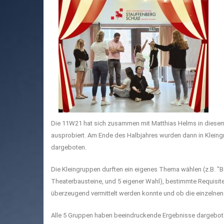
Die 11W21 hat sich zusammen mit Matthias Helms in diese
ausprobiert. Am Ende des Halbjahres wurden dann in Kleingr
dargeboten.
Die Kleingruppen durften ein eigenes Thema wählen (z.B. "B
Theaterbausteine, und 5 eigener Wahl), bestimmte Requisit
überzeugend vermittelt werden konnte und ob die einzelnen
Alle 5 Gruppen haben beeindruckende Ergebnisse dargeboten zu