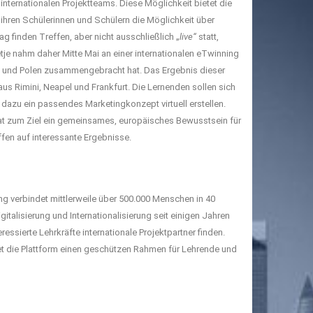
internationalen Projektteams. Diese Möglichkeit bietet die
 ihren Schülerinnen und Schülern die Möglichkeit über
g finden Treffen, aber nicht ausschließlich „
live“
statt,
je nahm daher Mitte Mai an einer internationalen eTwinning
ien und Polen zusammengebracht hat. Das Ergebnis dieser
s Rimini, Neapel und Frankfurt. Die Lernenden sollen sich
 dazu ein passendes Marketingkonzept virtuell erstellen.
hat zum Ziel ein gemeinsames, europäisches Bewusstsein für
fen auf interessante Ergebnisse.
 verbindet mittlerweile über 500.000 Menschen in 40
lisierung und Internationalisierung seit einigen Jahren
ressierte Lehrkräfte internationale Projektpartner finden.
t die Plattform einen geschützen Rahmen für Lehrende und