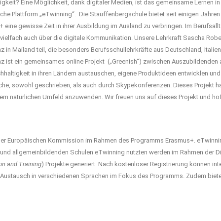
igkeit? Eine Möglichkeit, dank digitaler Medien, ist das gemeinsame Lernen in 
che Plattform „eTwinning“. Die Stauffenbergschule bietet seit einigen Jahren
 eine gewisse Zeit in ihrer Ausbildung im Ausland zu verbringen. Im Berufsallta
vielfach auch über die digitale Kommunikation. Unsere Lehrkraft Sascha Robet
z in Mailand teil, die besonders Berufsschullehrkräfte aus Deutschland, Ital
z ist ein gemeinsames online Projekt („Greenish“) zwischen Auszubildenden au
hhaltigkeit in ihren Ländern austauschen, eigene Produktideen entwicklen und
rache, sowohl geschrieben, als auch durch Skypekonferenzen. Dieses Projekt 
nem natürlichen Umfeld anzuwenden. Wir freuen uns auf dieses Projekt und hof
 der Europäischen Kommission im Rahmen des Programms Erasmus+. eTwinning
nd allgemeinbildenden Schulen eTwinning nutzten werden im Rahmen der Digita
on and Training
) Projekte generiert. Nach kostenloser Registrierung können inte
he Austausch in verschiedenen Sprachen im Fokus des Programms. Zudem biete