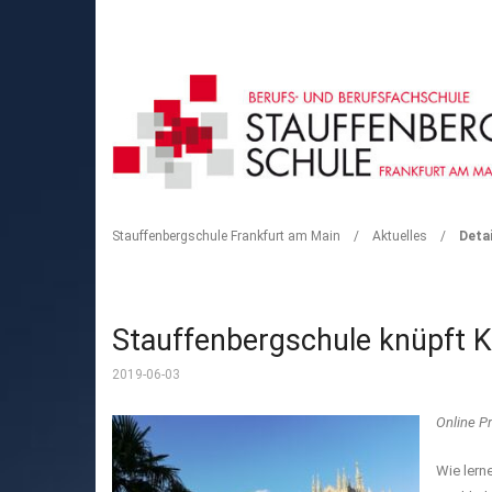
DETAIL
Stauffenbergschule Frankfurt am Main
/
Aktuelles
/
Detai
Stauffenbergschule knüpft K
2019-06-03
Online Pr
Wie lern