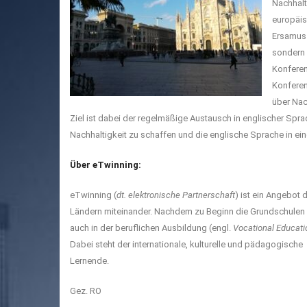
Nachhalt
europäis
Ersamus+
sondern 
Konferen
Konferen
über Nac
Ziel ist dabei der regelmäßige Austausch in englischer Sp
Nachhaltigkeit zu schaffen und die englische Sprache in ei
Über eTwinning:
eTwinning (
dt. elektronische Partnerschaft
) ist ein Angebot
Ländern miteinander. Nachdem zu Beginn die Grundschulen u
auch in der beruflichen Ausbildung (engl.
Vocational Educati
Dabei steht der internationale, kulturelle und pädagogisc
Lernende.
Gez. RO