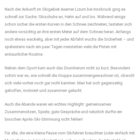
Nach der Ankunft im Skigebiet Axamer Lizum bei Innsbruck ging es
schnell zur Sache: Skischuhe an, Helm auf und los. Während einige
schon sicher die ersten Kurven in den Schnee zeichneten, tasteten sich
andere vorsichtig an ihre ersten Meter auf dem Schnee heran. Anfangs
noch etwas wackelig, aber mit jeder Abfahrt wuchs die Sicherheit – und
spätestens nach ein paar Tagen meisterten viele die Pisten mit
erstaunlicher Routine.
Neben dem Sport kam auch das Drumherum nicht zu kurz. Besonders
schön war es, wie schnell die Gruppe zusammengewachsen ist, obwohl
sich viele vorher noch gar nicht kannten. Man hat sich gegenseitig
geholfen, motiviert und zusammen gelacht.
Auch die Abende waren ein echtes Highlight: gemeinsames
Zusammensitzen, Spiele, gute Gespräche und natürlich durfte ein
bisschen Après-Ski-Stimmung nicht fehlen!
Für alle, die eine kleine Pause vom Skifahren brauchten (oder einfach mit