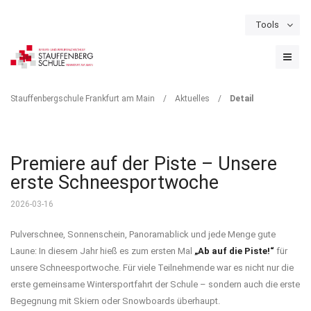
Tools
Schulportal
Termine
Formulare & Downloads
Instagram
DETAIL
Stauffenbergschule Frankfurt am Main
/
Aktuelles
/
Detail
Premiere auf der Piste – Unsere
erste Schneesportwoche
2026-03-16
Pulverschnee, Sonnenschein, Panoramablick und jede Menge gute
Laune: In diesem Jahr hieß es zum ersten Mal
„Ab auf die Piste!“
für
unsere Schneesportwoche. Für viele Teilnehmende war es nicht nur die
erste gemeinsame Wintersportfahrt der Schule – sondern auch die
erste
Begegnung mit Skiern oder Snowboards überhaupt.