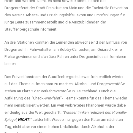
Heimfahrt werden. Damit es nicht soweit kommt, haben das
Drogenreferat der Stadt Frankfurt am Main und die Fachstelle Prävention
des Vereins Arbeits- und Erziehungshilfe Fakten und Empfehlungen für
junge Leute zusammengestellt und die Auszubildenden der
Stauffenbergschule informiert.
An drei Stationen konnten die Lernenden abwechselnd den Einfluss von
Drogen auf ihr Fahrverhalten am Bobby-Car testen, am Quizrad kleine
Preise gewinnen und sich über Fahren unter Drogeneinfluss informieren
lassen.
Das Präventionsteam der Stauffenbergschule war froh endlich wieder
auf das Thema aufmerksam zu machen. Alkohol- und Drogenverstöße
stehen an Platz 2 der Verkehrsverstöße in Deutschland. Durch die
Aufklärung des “Check-wer-fährt”- Teams konnte für das Thema wieder
mehr sensibilisiert werden. Ein weit verbreitetes Phänomen wurde dabei
eindeutig aus der Welt geschafft:
“Wasser trinken reduziert den Promille-
Spiegel,
NICHT
!”
Leider hilft Wasser nur gegen den Kater am nächsten
Tag, nicht aber vor einem hohen Unfallrisiko durch Alkohol- oder