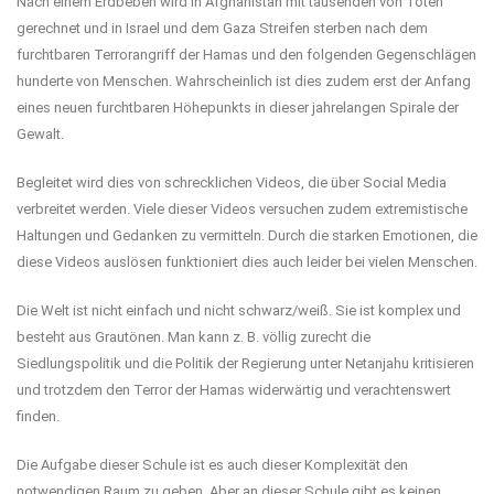
Nach einem Erdbeben wird in Afghanistan mit tausenden von Toten
gerechnet und in Israel und dem Gaza Streifen sterben nach dem
furchtbaren Terrorangriff der Hamas und den folgenden Gegenschlägen
hunderte von Menschen. Wahrscheinlich ist dies zudem erst der Anfang
eines neuen furchtbaren Höhepunkts in dieser jahrelangen Spirale der
Gewalt.
Begleitet wird dies von schrecklichen Videos, die über Social Media
verbreitet werden. Viele dieser Videos versuchen zudem extremistische
Haltungen und Gedanken zu vermitteln. Durch die starken Emotionen, die
diese Videos auslösen funktioniert dies auch leider bei vielen Menschen.
Die Welt ist nicht einfach und nicht schwarz/weiß. Sie ist komplex und
besteht aus Grautönen. Man kann z. B. völlig zurecht die
Siedlungspolitik und die Politik der Regierung unter Netanjahu kritisieren
und trotzdem den Terror der Hamas widerwärtig und verachtenswert
finden.
Die Aufgabe dieser Schule ist es auch dieser Komplexität den
notwendigen Raum zu geben. Aber an dieser Schule gibt es keinen