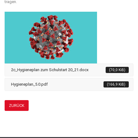
tragen.
2c_Hygieneplan zum Schulstart 20_21.docx
(70,0 KiB)
Hygieneplan_5.0.pdf
(166,9 KiB)
ZURÜCK