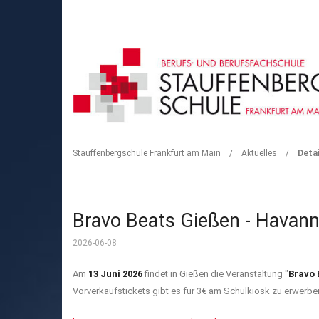
DETAIL
Stauffenbergschule Frankfurt am Main
/
Aktuelles
/
Detai
Bravo Beats Gießen - Havann
2026-06-08
Am
13 Juni 2026
findet in Gießen die Veranstaltung "
Bravo 
Vorverkaufstickets gibt es für 3€ am Schulkiosk zu erwerbe