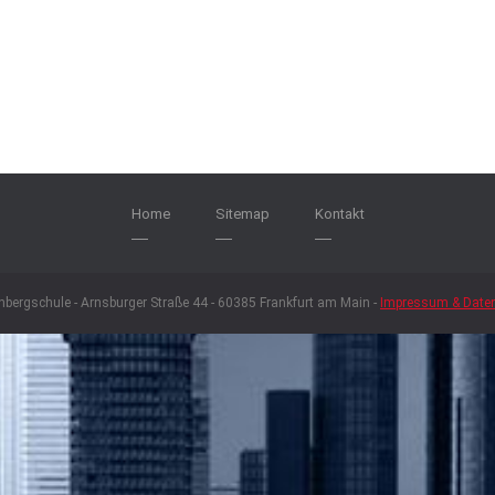
Home
Sitemap
Kontakt
nbergschule - Arnsburger Straße 44 - 60385 Frankfurt am Main -
Impressum & Date