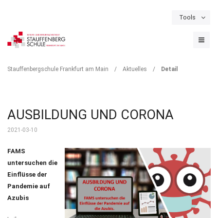
Tools
Schulportal
Termine
Formulare & Downloads
Instagram
DETAIL
Stauffenbergschule Frankfurt am Main
/
Aktuelles
/
Detail
AUSBILDUNG UND CORONA
2021-03-10
FAMS
untersuchen die
Einflüsse der
Pandemie auf
Azubis