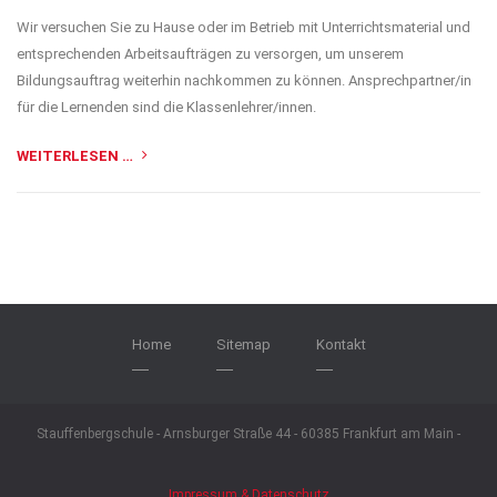
Wir versuchen Sie zu Hause oder im Betrieb mit Unterrichtsmaterial und
entsprechenden Arbeitsaufträgen zu versorgen, um unserem
Bildungsauftrag weiterhin nachkommen zu können. Ansprechpartner/in
für die Lernenden sind die Klassenlehrer/innen.
WEITERLESEN …
Home
Sitemap
Kontakt
Stauffenbergschule - Arnsburger Straße 44 - 60385 Frankfurt am Main -
Impressum & Datenschutz